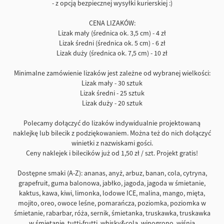
- z opcją bezpiecznej wysyłki kurierskiej :)
CENA LIZAKÓW:
Lizak mały (średnica ok. 3,5 cm) - 4 zł
Lizak średni (średnica ok. 5 cm) - 6 zł
Lizak duży (średnica ok. 7,5 cm) - 10 zł
Minimalne zamówienie lizaków jest zależne od wybranej wielkości:
Lizak mały - 30 sztuk
Lizak średni - 25 sztuk
Lizak duży - 20 sztuk
Polecamy dołączyć do lizaków indywidualnie projektowaną
naklejkę lub bilecik z podziękowaniem. Można też do nich dołączyć
winietki z nazwiskami gości.
Ceny naklejek i bilecików już od 1,50 zł / szt. Projekt gratis!
Dostępne smaki (A-Z): ananas, anyż, arbuz, banan, cola, cytryna,
grapefruit, guma balonowa, jabłko, jagoda, jagoda w śmietanie,
kaktus, kawa, kiwi, limonka, lodowe ICE, malina, mango, mięta,
mojito, oreo, owoce leśne, pomarańcza, poziomka, poziomka w
śmietanie, rabarbar, róża, sernik, śmietanka, truskawka, truskawka
w śmietanie, tutti-frutti, whisky&cola, winogrono, wiśnia